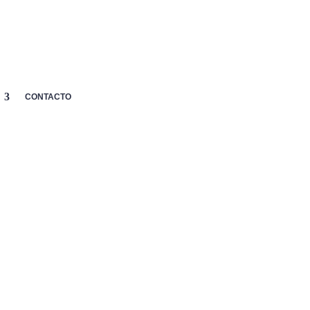
MI
p
CARRITO
AYUDA

CUENTA
CONTACTO
 Cup Rugosa 2023