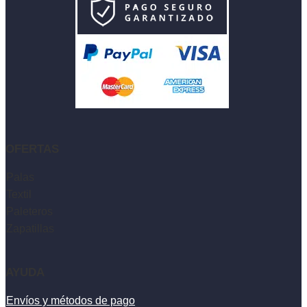
OFERTAS
Palas
Textil
Paleteros
Zapatillas
AYUDA
Envíos y métodos de pago