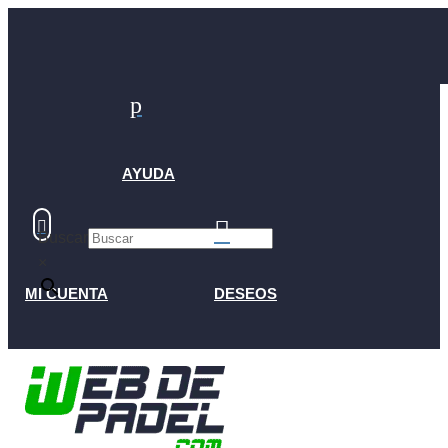
p
AYUDA


Buscar
×
MI CUENTA
DESEOS