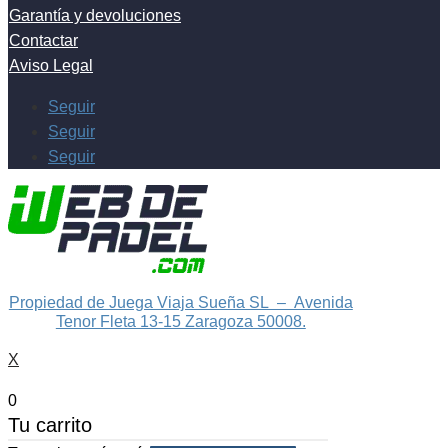
Garantía y devoluciones
Contactar
Aviso Legal
Seguir
Seguir
Seguir
Propiedad de Juega Viaja Sueña SL – Avenida
Tenor Fleta 13-15 Zaragoza 50008.
X
0
Tu carrito