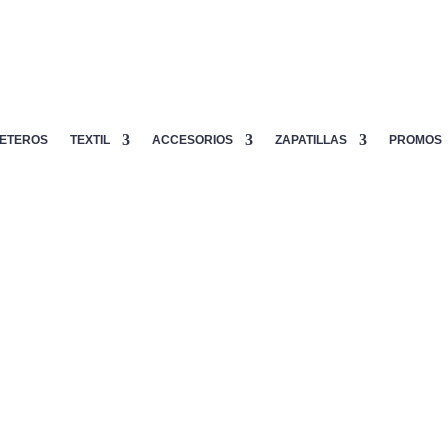
ETEROS
TEXTIL
ACCESORIOS
ZAPATILLAS
PROMOS
SIUX SPYDER
229.00
€
SIUX S