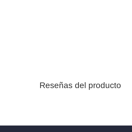
que pueda presentar el producto queda cub
Envío
Entrega en 48/72 hrs a toda España.
6,95€ gastos de envío a península. GRATI
a 99€.
Reseñas del producto
Tu dirección de correo electrónico no será p
Tu clasificación
Tu reseña
*