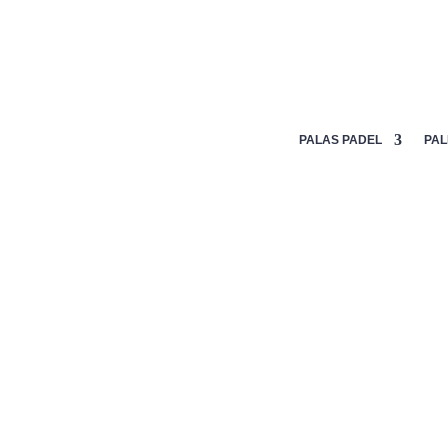
Mi lista de deseos
PALAS PADEL
PAL
Inicio
/
Palas
/
Siux
/ SIUX SPYDER LITE ATTACK