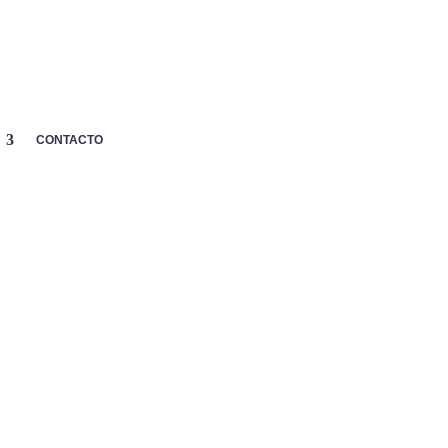
MI
p
CARRITO
AYUDA

CUENTA
CONTACTO
 LITE ATTACK
PYDER LITE