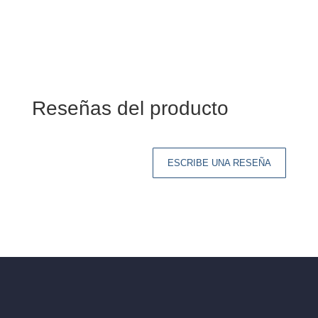
Reseñas del producto
ESCRIBE UNA RESEÑA
Tu dirección de correo electrónico no será
publicada.
Los campos obligatorios están
marcados con
*
Tu clasificación
Tu reseña
*