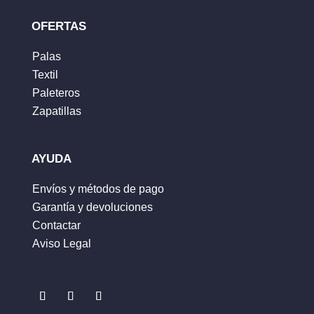
OFERTAS
Palas
Textil
Nombre
*
Paleteros
Zapatillas
Correo electrónico
*
AYUDA
Envíos y métodos de pago
Garantía y devoluciones
Guarda mi nombre, correo electrónico y web
Contactar
en este navegador para la próxima vez que
Aviso Legal
comente.
ENVIAR