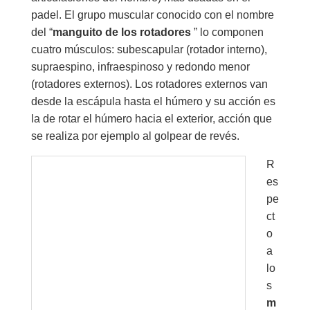
padel. El grupo muscular conocido con el nombre
del “
manguito de los rotadores
” lo componen
cuatro músculos: subescapular (rotador interno),
supraespino, infraespinoso y redondo menor
(rotadores externos). Los rotadores externos van
desde la escápula hasta el húmero y su acción es
la de rotar el húmero hacia el exterior, acción que
se realiza por ejemplo al golpear de revés.
R
es
pe
ct
o
a
lo
s
m