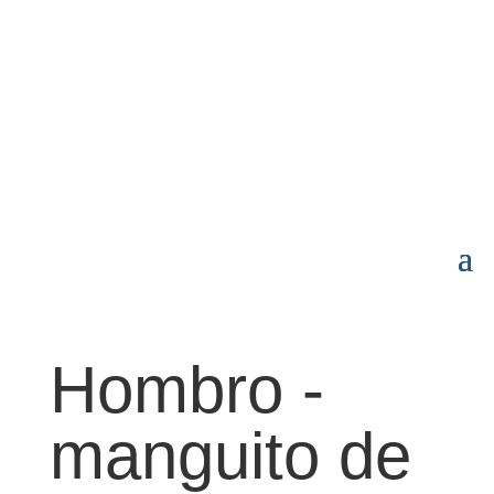
p
DESEOS
MI CUENTA
AYUDA

Hombro -
manguito de