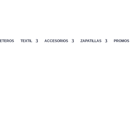
ETEROS
TEXTIL
ACCESORIOS
ZAPATILLAS
PROMOS
ROS PINKIES NEGRO BLANCO
CALCETINES
PINKIES NE
5.00
€