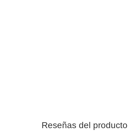
Todos los artículos son originales y están
fabricantes.
Dispone de 6 meses de garantía de fábrica
factura de compra. Durante ese periodo de
que pueda presentar el producto queda cub
Envío
Entrega en 48/72 hrs a toda España.
6,95€ gastos de envío a península. GRATI
a 99€.
Reseñas del producto