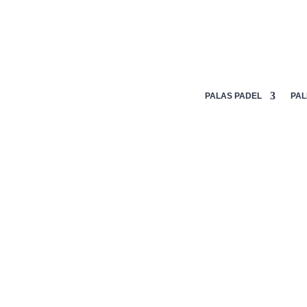
Mi lista de deseos
PALAS PADEL
PAL
Inicio
/
Textil
/
Calcetines
/ CALCETINES NOX TOBILLE