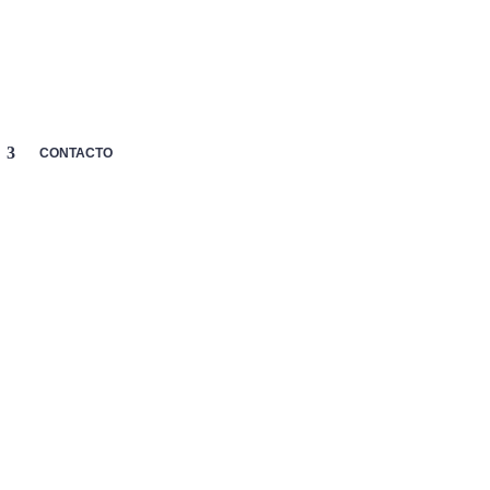
MI
p
CARRITO
AYUDA

CUENTA
CONTACTO
 NOX TOBILLEROS
GRO BLANCO