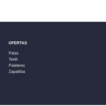
ublicada.
Los campos obligatorios están marcados con
*
OFERTAS
Palas
Textil
Paleteros
Zapatillas
 web en este navegador para la próxima vez que comente.