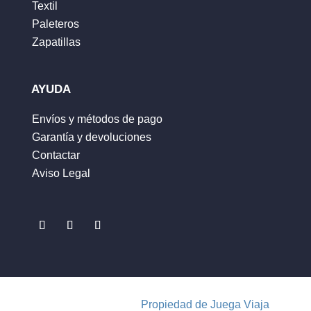
Textil
Nombre
*
Paleteros
Zapatillas
Correo electrónico
*
AYUDA
Envíos y métodos de pago
Garantía y devoluciones
Guarda mi nombre, correo electrónico y web
Contactar
en este navegador para la próxima vez que
Aviso Legal
comente.
ENVIAR
Propiedad de Juega Viaja