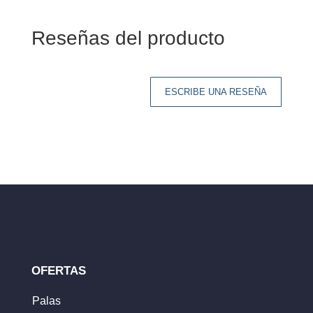
Reseñas del producto
ESCRIBE UNA RESEÑA
Tu dirección de correo electrónico no será
publicada.
Los campos obligatorios están
marcados con
*
Tu clasificación
Tu reseña
*
OFERTAS
Palas