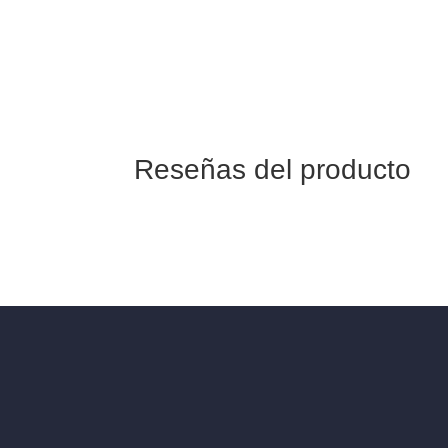
6,95€ gastos de envío a península. GRATI
a 99€.
Reseñas del producto
Tu dirección de correo electrónico no será p
Tu clasificación
Tu reseña
*