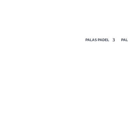
Mi lista de deseos
PALAS PADEL
PAL
Inicio
/
Accesorios de padel
/
Muñequeras y llaveros de p