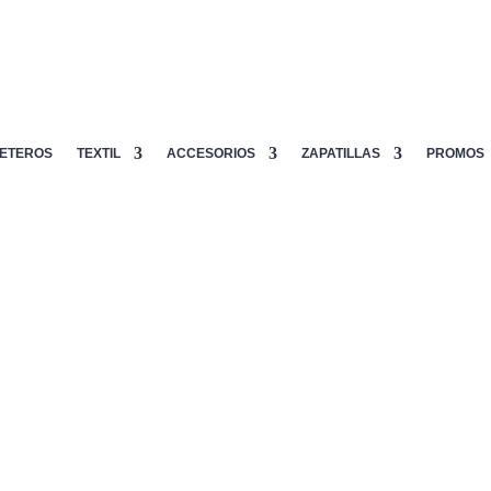
ETEROS
TEXTIL
ACCESORIOS
ZAPATILLAS
PROMOS
adel
/ Muñequera larga Softee Violeta
¡Oferta!
Muñequera lar
5.00
€
8.00
€