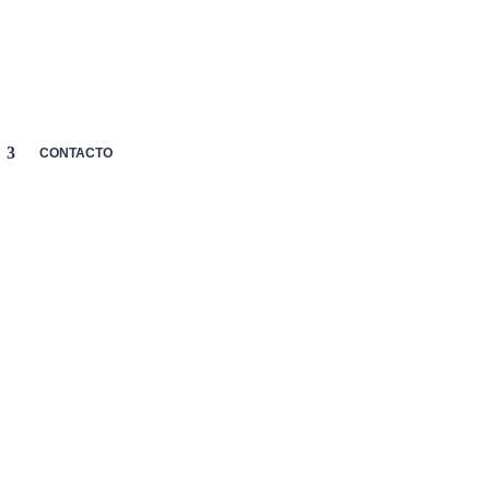
MI
p
CARRITO
AYUDA

CUENTA
CONTACTO
ga Softee Violeta