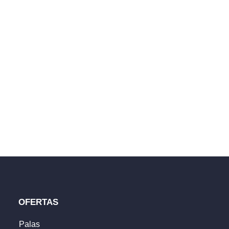
S por compras superiores
ublicada.
Los campos obligatorios están marcados con
*
OFERTAS
Palas