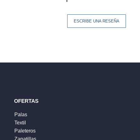
ESCRIBE UNA RESEÑA
Tu dirección de correo electrónico no será
publicada.
Los campos obligatorios están
marcados con
*
Tu clasificación
Tu reseña
*
OFERTAS
Palas
Textil
Nombre
*
Paleteros
Zapatillas