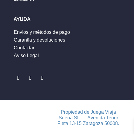
Correo electrónico
*
AYUDA
Envíos y métodos de pago
Garantía y devoluciones
Guarda mi nombre, correo electrónico y web
Contactar
en este navegador para la próxima vez que
Aviso Legal
comente.
ENVIAR
Propiedad de Juega Viaja
Sueña SL – Avenida Tenor
Fleta 13-15 Zaragoza 50008.