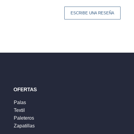
ESCRIBE UNA RESEÑA
Tu dirección de correo electrónico no será
publicada.
Los campos obligatorios están
marcados con
*
Tu clasificación
Tu reseña
*
OFERTAS
Palas
Textil
Nombre
*
Paleteros
Zapatillas