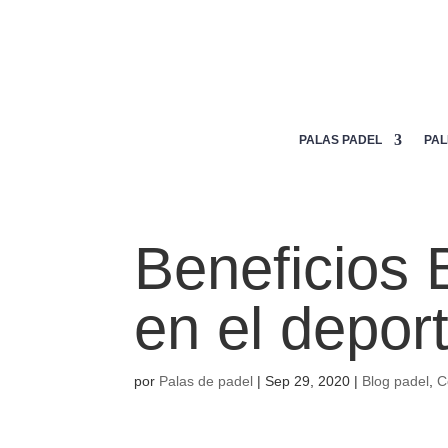
Mi lista de deseos
PALAS PADEL
PAL
Beneficios 
en el depor
por
Palas de padel
|
Sep 29, 2020
|
Blog padel
,
C