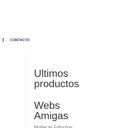
MI
p
CARRITO
AYUDA

CUENTA
CONTACTO
Ultimos
productos
Webs
Amigas
Muñecas Fofuchas