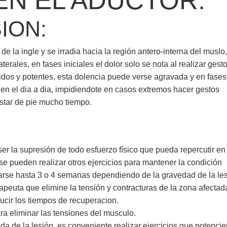
 EN EL ADUCTOR:
ION:
de la ingle y se irradia hacia la región antero-interna del muslo
rales, en fases iniciales el dolor solo se nota al realizar gest
idos y potentes, esta dolencia puede verse agravada y en fases
 en el dia a dia, impidiendote en casos extremos hacer gestos
star de pie mucho tiempo.
er la supresión de todo esfuerzo físico que pueda repercutir en
se pueden realizar otros ejercicios para mantener la condición
rgarse hasta 3 o 4 semanas dependiendo de la gravedad de la les
apeuta que elimine la tensión y contracturas de la zona afectad
educir los tiempos de recuperacion.
ra eliminar las tensiones del musculo.
a de la lesión, es conveniente realizar ejercicios que potencie