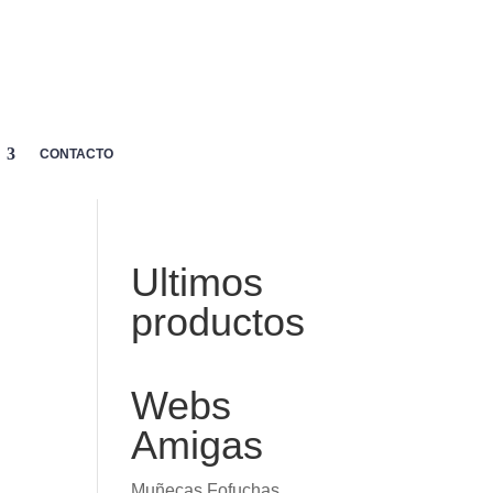
MI
p
CARRITO
AYUDA

CUENTA
CONTACTO
Ultimos
productos
Webs
Amigas
Muñecas Fofuchas