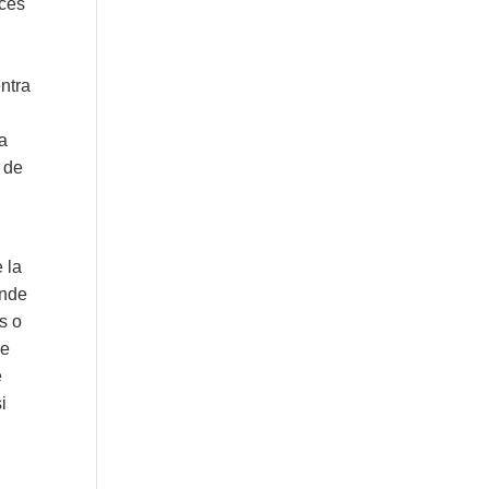
ces
ntra
ta
, de
 la
onde
s o
le
e
i