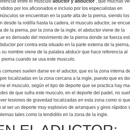
ferenciar entre el musculo
aductor y abductor
, que muchas ve
ndidos por los aficionados e incluso por los especialistas en
úsculos se encuentran en la parte alta de la pierna, siendo los
 desde la rodilla hasta la cadera, el musculo aductor, se encue
na de la pierna, por la zona de la ingle, el abductor viene de la
que es derivado del movimiento de la pierna donde se fuerza es
bductor por contra esta situado en la parte externa de la pierna
su nombre viene de la palabra abducir que hace referencia al
 pierna cuando se usa este musculo.
 comunes suelen darse en el aductor, que es la zona interna de
mpre localizadas en la zona cercana a la ingle, puesto que es d
ene el musculo, según el tipo de deporte que se practica hay ma
des de que sufra este musculo, en el deporte del padel, no sue
 ver lesiones de gravedad localizadas en esta zona como si qu
 al ser un deporte muy explosivo de arranques y giros rápidos s
emas tales como la tendiditis en la zona de la ingle.