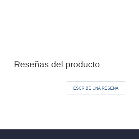
Reseñas del producto
ESCRIBE UNA RESEÑA
Tu dirección de correo electrónico no será
publicada.
Los campos obligatorios están
marcados con
*