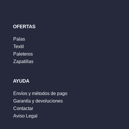
Tu clasificación
Tu reseña
*
OFERTAS
Palas
Textil
Nombre
*
Paleteros
Zapatillas
Correo electrónico
*
AYUDA
Envíos y métodos de pago
Garantía y devoluciones
Guarda mi nombre, correo electrónico y web
Contactar
en este navegador para la próxima vez que
Aviso Legal
comente.