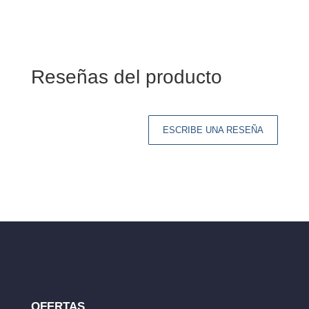
Reseñas del producto
ESCRIBE UNA RESEÑA
Tu dirección de correo electrónico no será
publicada.
Los campos obligatorios están
marcados con
*
Tu clasificación
Tu reseña
*
OFERTAS