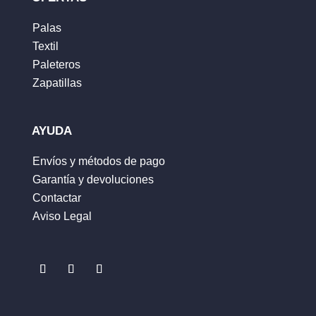
Palas
Textil
Nombre
*
Paleteros
Zapatillas
Correo electrónico
*
AYUDA
Envíos y métodos de pago
Garantía y devoluciones
Guarda mi nombre, correo electrónico y web
Contactar
en este navegador para la próxima vez que
Aviso Legal
comente.
ENVIAR