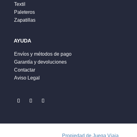
Textil
Nombre
*
Paleteros
Zapatillas
Correo electrónico
*
AYUDA
Envíos y métodos de pago
Garantía y devoluciones
Guarda mi nombre, correo electrónico y web
Contactar
en este navegador para la próxima vez que
Aviso Legal
comente.
ENVIAR
Propiedad de Juega Viaja