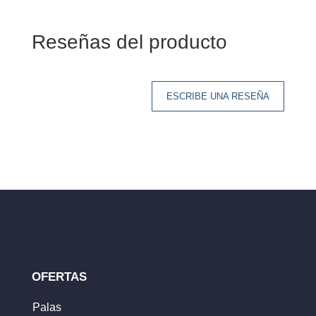
Reseñas del producto
ESCRIBE UNA RESEÑA
Tu dirección de correo electrónico no será
publicada.
Los campos obligatorios están
marcados con
*
Tu clasificación
Tu reseña
*
OFERTAS
Palas