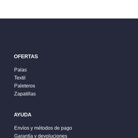
publicada.
Los campos obligatorios están
marcados con
*
Tu clasificación
Tu reseña
*
OFERTAS
Palas
Textil
Nombre
*
Paleteros
Zapatillas
Correo electrónico
*
AYUDA
Envíos y métodos de pago
Garantía y devoluciones