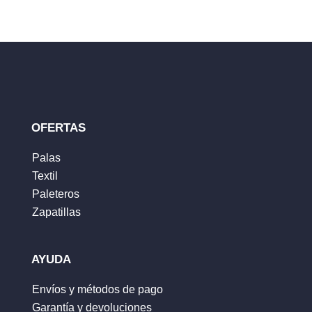
publicada.
Los campos obligatorios están
marcados con
*
Tu clasificación
Tu reseña
*
OFERTAS
Palas
Textil
Nombre
*
Paleteros
Zapatillas
Correo electrónico
*
AYUDA
Envíos y métodos de pago
Garantía y devoluciones