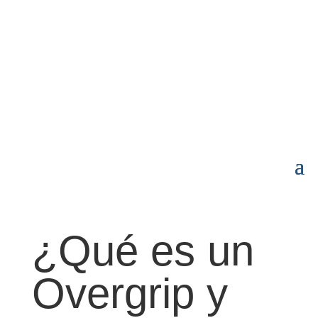
p
DESEOS
MI CUENTA
AYUDA

¿Qué es un
Overgrip y