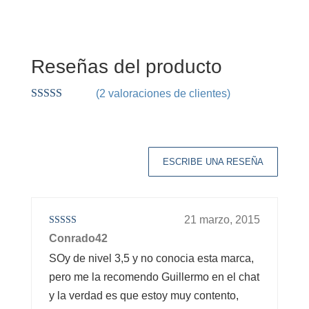
Reseñas del producto
(
2
valoraciones de clientes)
Valorado
5.00
sobre 5
basado en
puntuaciones
de clientes
ESCRIBE UNA RESEÑA
21 marzo, 2015
Valorado en
Conrado42
5
de 5
SOy de nivel 3,5 y no conocia esta marca,
pero me la recomendo Guillermo en el chat
y la verdad es que estoy muy contento,