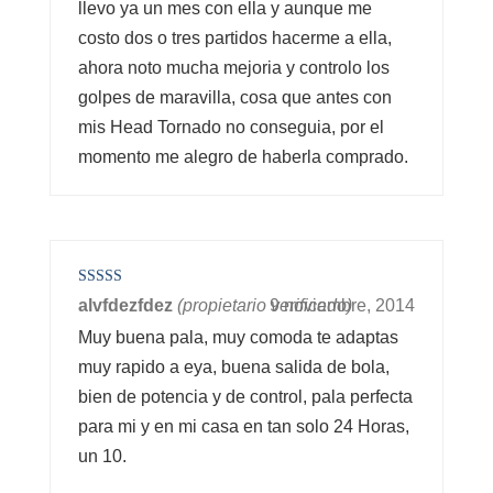
llevo ya un mes con ella y aunque me
costo dos o tres partidos hacerme a ella,
ahora noto mucha mejoria y controlo los
golpes de maravilla, cosa que antes con
mis Head Tornado no conseguia, por el
momento me alegro de haberla comprado.
Valorado en
alvfdezfdez
(propietario verificado)
9 noviembre, 2014
5
de 5
Muy buena pala, muy comoda te adaptas
muy rapido a eya, buena salida de bola,
bien de potencia y de control, pala perfecta
para mi y en mi casa en tan solo 24 Horas,
un 10.