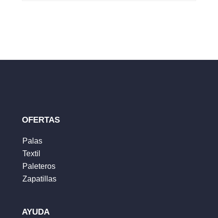
Tu dirección de correo electrónico no será
publicada.
Los campos obligatorios están
marcados con
*
Tu clasificación
Tu reseña
*
OFERTAS
Palas
Textil
Nombre
*
Paleteros
Zapatillas
Correo electrónico
*
AYUDA