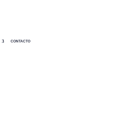
MI
p
CARRITO
AYUDA

CUENTA
CONTACTO
HIA 2024
10 BAHIA 2024