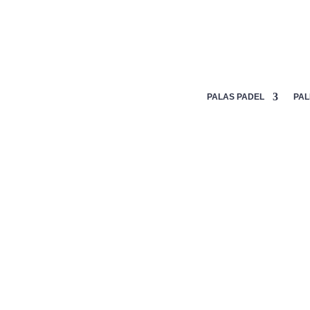
Mi lista de deseos
PALAS PADEL
PAL
Inicio
/
Palas
/
Nox
/ NOX ML10 BAHIA 2024