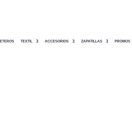
ETEROS
TEXTIL
ACCESORIOS
ZAPATILLAS
PROMOS
NOX ML10 BA
299.95
€
NOX ML