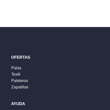
Tu dirección de correo electrónico no será
publicada.
Los campos obligatorios están
marcados con
*
Tu clasificación
Tu reseña
*
OFERTAS
Palas
Textil
Nombre
*
Paleteros
Zapatillas
Correo electrónico
*
AYUDA