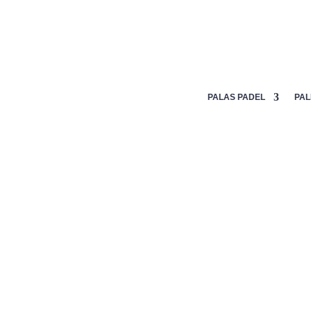
Mi lista de deseos
PALAS PADEL
PAL
Inicio
/
Textil
/
Calcetines
/ CALCETINES NOX TOBILLE