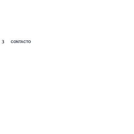
MI
p
CARRITO
AYUDA

CUENTA
CONTACTO
 NOX TOBILLEROS
NCO GRIS