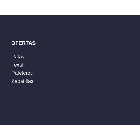
OFERTAS
Palas
Textil
Paleteros
Zapatillas
 web en este navegador para la próxima vez que comente.