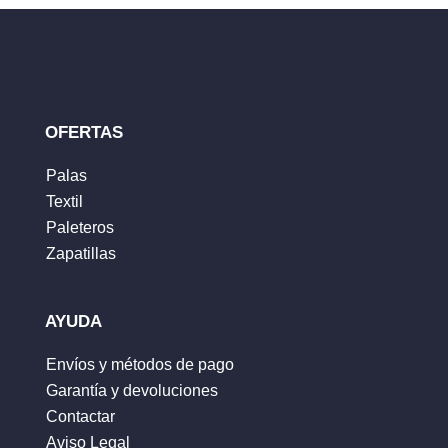
Tu clasificación
Tu reseña
*
OFERTAS
Palas
Textil
Nombre
*
Paleteros
Zapatillas
Correo electrónico
*
AYUDA
Envíos y métodos de pago
Garantía y devoluciones
Guarda mi nombre, correo electrónico y web
Contactar
en este navegador para la próxima vez que
Aviso Legal