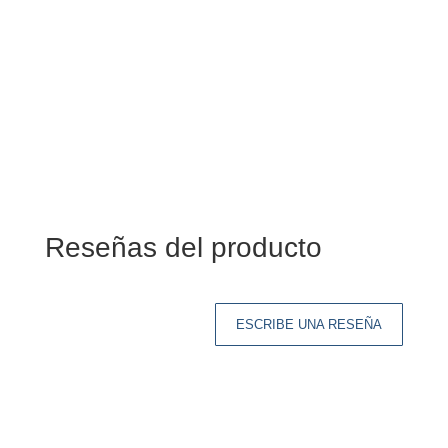
Reseñas del producto
ESCRIBE UNA RESEÑA
Tu dirección de correo electrónico no será
publicada.
Los campos obligatorios están
marcados con
*