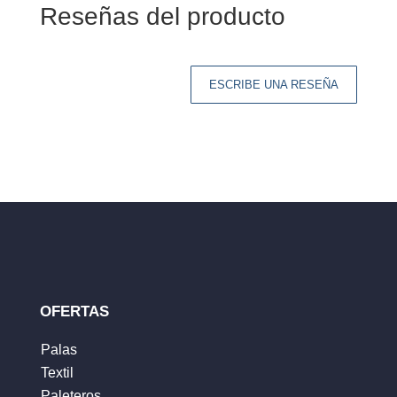
Reseñas del producto
ESCRIBE UNA RESEÑA
Tu dirección de correo electrónico no será
publicada.
Los campos obligatorios están
marcados con
*
Tu clasificación
Tu reseña
*
OFERTAS
Palas
Textil
Nombre
*
Paleteros