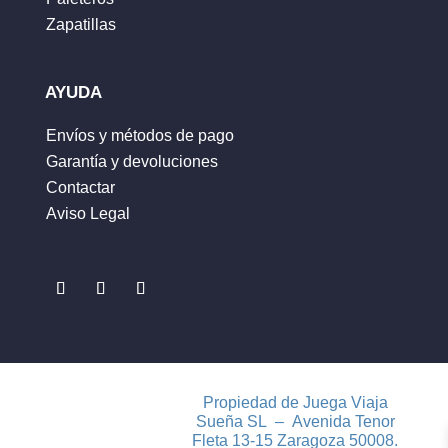
Zapatillas
Correo electrónico
*
AYUDA
Envíos y métodos de pago
Garantía y devoluciones
Guarda mi nombre, correo electrónico y web
Contactar
en este navegador para la próxima vez que
Aviso Legal
comente.
ENVIAR
Propiedad de Juega Viaja
Sueña SL – Avenida Tenor
Fleta 13-15 Zaragoza 50008.