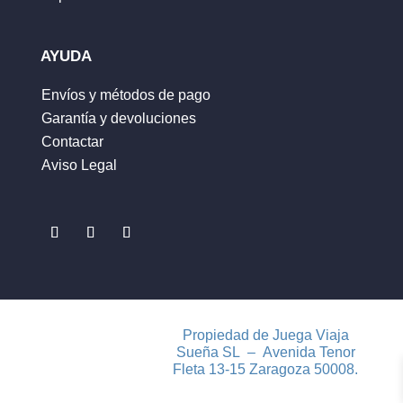
Correo electrónico
*
AYUDA
Envíos y métodos de pago
Garantía y devoluciones
Guarda mi nombre, correo electrónico y web
Contactar
en este navegador para la próxima vez que
Aviso Legal
comente.
ENVIAR
Propiedad de Juega Viaja
Sueña SL – Avenida Tenor
Fleta 13-15 Zaragoza 50008.