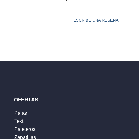
ESCRIBE UNA RESEÑA
Tu dirección de correo electrónico no será
publicada.
Los campos obligatorios están
marcados con
*
Tu clasificación
Tu reseña
*
OFERTAS
Palas
Textil
Nombre
*
Paleteros
Zapatillas