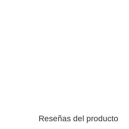
Todos los artículos son originales y están
fabricantes.
Dispone de 6 meses de garantía de fábrica
factura de compra. Durante ese periodo de
que pueda presentar el producto queda cub
Envío
Entrega en 48/72 hrs a toda España.
6,95€ gastos de envío a península. GRATI
a 99€.
Reseñas del producto