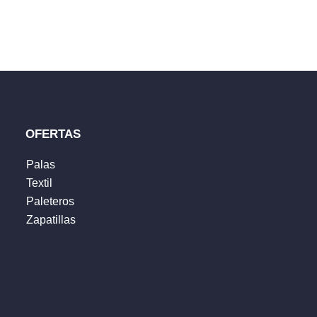
ublicada.
Los campos obligatorios están marcados con
*
OFERTAS
Palas
Textil
Paleteros
Zapatillas
 web en este navegador para la próxima vez que comente.