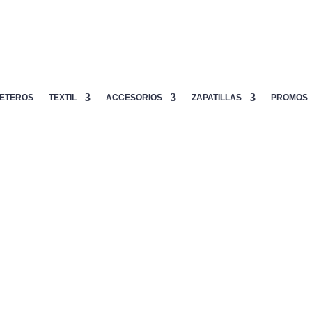
ETEROS
TEXTIL
ACCESORIOS
ZAPATILLAS
PROMOS
ution Marino
Camiseta Siux
Camiset
Revolut