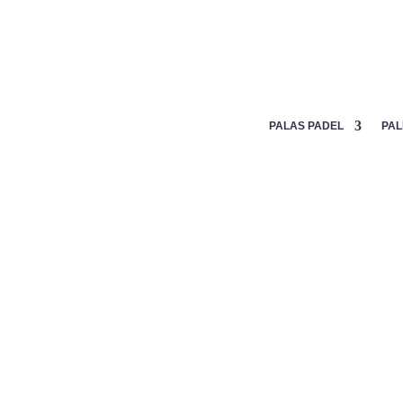
Mi lista de deseos
PALAS PADEL
PAL
Inicio
/
Textil
/
hombre
/
Camisetas
/ Camiseta Siux Revol