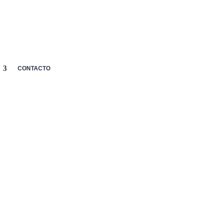
MI
p
CARRITO
AYUDA

CUENTA
CONTACTO
 Revolution Marino
a Siux
ion Marino