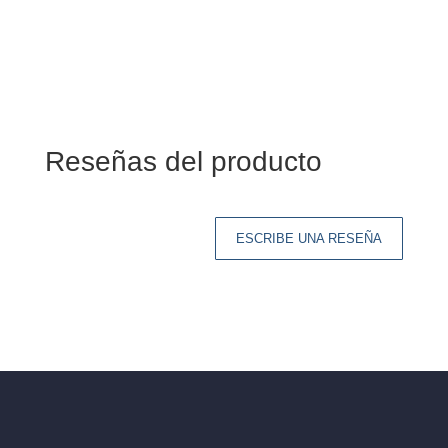
Reseñas del producto
ESCRIBE UNA RESEÑA
Tu dirección de correo electrónico no será
publicada.
Los campos obligatorios están
marcados con
*
Tu clasificación
Tu reseña
*