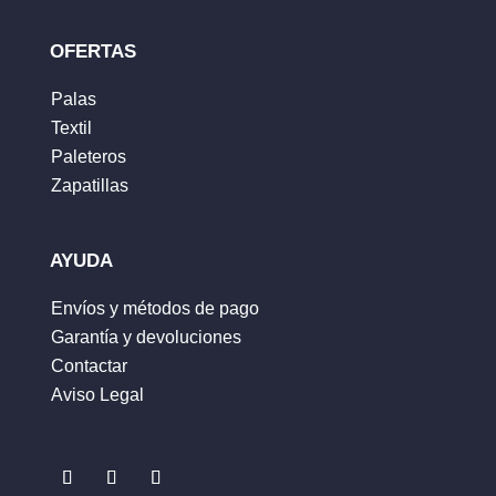
OFERTAS
Palas
Textil
Nombre
*
Paleteros
Zapatillas
Correo electrónico
*
AYUDA
Envíos y métodos de pago
Garantía y devoluciones
Guarda mi nombre, correo electrónico y web
Contactar
en este navegador para la próxima vez que
Aviso Legal
comente.